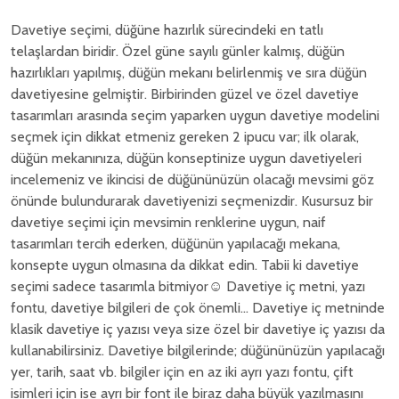
Davetiye seçimi, düğüne hazırlık sürecindeki en tatlı
telaşlardan biridir. Özel güne sayılı günler kalmış, düğün
hazırlıkları yapılmış, düğün mekanı belirlenmiş ve sıra düğün
davetiyesine gelmiştir. Birbirinden güzel ve özel davetiye
tasarımları arasında seçim yaparken uygun davetiye modelini
seçmek için dikkat etmeniz gereken 2 ipucu var; ilk olarak,
düğün mekanınıza, düğün konseptinize uygun davetiyeleri
incelemeniz ve ikincisi de düğününüzün olacağı mevsimi göz
önünde bulundurarak davetiyenizi seçmenizdir. Kusursuz bir
davetiye seçimi için mevsimin renklerine uygun, naif
tasarımları tercih ederken, düğünün yapılacağı mekana,
konsepte uygun olmasına da dikkat edin. Tabii ki davetiye
seçimi sadece tasarımla bitmiyor☺ Davetiye iç metni, yazı
fontu, davetiye bilgileri de çok önemli... Davetiye iç metninde
klasik davetiye iç yazısı veya size özel bir davetiye iç yazısı da
kullanabilirsiniz. Davetiye bilgilerinde; düğününüzün yapılacağı
yer, tarih, saat vb. bilgiler için en az iki ayrı yazı fontu, çift
isimleri için ise ayrı bir font ile biraz daha büyük yazılmasını