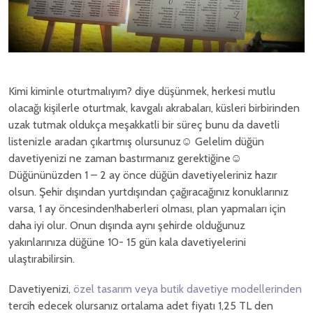
Kimi kiminle oturtmalıyım? diye düşünmek, herkesi mutlu
olacağı kişilerle oturtmak, kavgalı akrabaları, küsleri birbirinden
uzak tutmak oldukça meşakkatli bir süreç bunu da davetli
listenizle aradan çıkartmış olursunuz☺ Gelelim düğün
davetiyenizi ne zaman bastırmanız gerektiğine☺
Düğününüzden 1 – 2 ay önce düğün davetiyeleriniz hazır
olsun. Şehir dışından yurtdışından çağıracağınız konuklarınız
varsa, 1 ay öncesinden!haberleri olması, plan yapmaları için
daha iyi olur. Onun dışında aynı şehirde olduğunuz
yakınlarınıza düğüne 10- 15 gün kala davetiyelerini
ulaştırabilirsin.
Davetiyenizi,
özel tasarım veya butik davetiye modellerinden
tercih edecek olursanız ortalama adet fiyatı 1,25 TL den