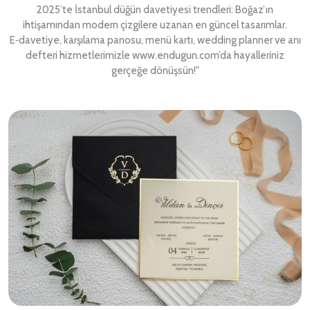
2025’te İstanbul düğün davetiyesi trendleri: Boğaz’ın
ihtişamından modern çizgilere uzanan en güncel tasarımlar.
E‑davetiye, karşılama panosu, menü kartı, wedding planner ve anı
defteri hizmetlerimizle www.endugun.com’da hayalleriniz
gerçeğe dönüşsün!"