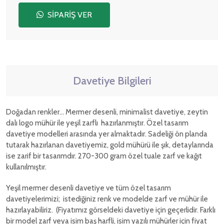
SİPARİŞ VER
Davetiye Bilgileri
Doğadan renkler... Mermer desenli, minimalist davetiye, zeytin
dalı logo mühür ile yeşil zarflı hazırlanmıştır. Özel tasarım
davetiye modelleri arasında yer almaktadır. Sadeliği ön planda
tutarak hazırlanan davetiyemiz, gold mühürü ile şık, detaylarında
ise zarif bir tasarımdır. 270-300 gram özel tuale zarf ve kağıt
kullanılmıştır.
Yeşil mermer desenli davetiye ve tüm özel tasarım
davetiyelerimizi; istediğiniz renk ve modelde zarf ve mühür ile
hazırlayabiliriz. (Fiyatımız görseldeki davetiye için geçerlidir. Farklı
bir model zarf veya isim baş harfli, isim yazılı mühürler için fiyat